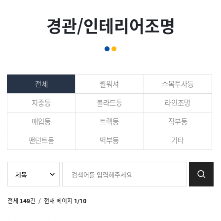
경관/인테리어조명
전체
월워셔
수목투사등
지중등
볼라드등
라인조명
매입등
트랙등
직부등
팬던트등
벽부등
기타
전체
149
건
/ 현재 페이지
1/10